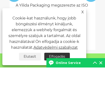
A Yilida Packaging megszerezte az ISO
háromrendszerű tanúsítványt
X
Cookie-kat használunk, hogy jobb
Mutass többet >>
böngészési élményt kínáljunk,
elemezzük a webhely forgalmát és
személyre szabjuk a tartalmat. Az oldal
használatával Ön elfogadja a cookie-k
használatát.
Adatvédelmi szabályzat
Elutasít
Elfogadás




Rólunk
Online Service
Termékek
Lépjen kapcsolatba velünk
KÖVESS MINKET