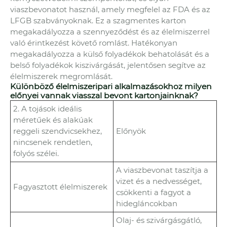
viaszbevonatot használ, amely megfelel az FDA és az
LFGB szabványoknak. Ez a szagmentes karton
megakadályozza a szennyeződést és az élelmiszerrel
való érintkezést követő romlást. Hatékonyan
megakadályozza a külső folyadékok behatolását és a
belső folyadékok kiszivárgását, jelentősen segítve az
élelmiszerek megromlását.
Különböző élelmiszeripari alkalmazásokhoz milyen
előnyei vannak viasszal bevont kartonjainknak?
2. A tojások ideális
méretűek és alakúak
reggeli szendvicsekhez,
Előnyök
nincsenek rendetlen,
folyós szélei.
A viaszbevonat taszítja a
vizet és a nedvességet,
Fagyasztott élelmiszerek
csökkenti a fagyot a
hidegláncokban
Olaj- és szivárgásgátló,