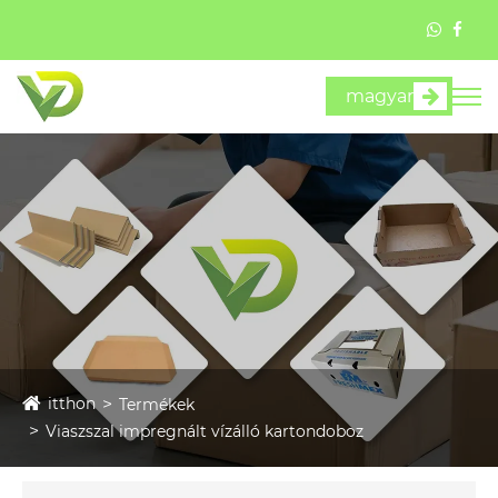
magyar
itthon
Termékek
Viaszszal impregnált vízálló kartondoboz