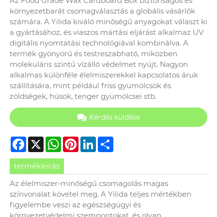
Az Food Grade Wax Cardboard Box biztonságos és
környezetbarát csomagválasztás a globális vásárlók
számára. A Yilida kiváló minőségű anyagokat választ ki
a gyártásához, és viaszos mártási eljárást alkalmaz UV
digitális nyomtatási technológiával kombinálva. A
termék gyönyörű és testreszabható, miközben
molekuláris szintű vízálló védelmet nyújt. Nagyon
alkalmas különféle élelmiszerekkel kapcsolatos áruk
szállítására, mint például friss gyümölcsök és
zöldségek, húsok, tenger gyümölcsei stb.
Kérdés küldése
Facebook
X
WhatsApp
Pinterest
LinkedIn
Share
termékleírás
Az élelmiszer-minőségű csomagolás magas
színvonalat követel meg. A Yilida teljes mértékben
figyelembe veszi az egészségügyi és
környezetvédelmi szempontokat, és olyan