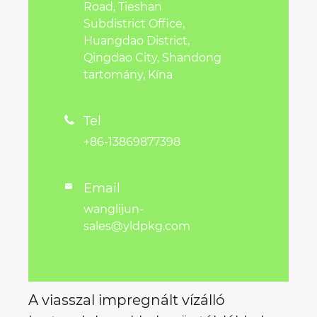
Road, Tieshan
Subdistrict Office,
Huangdao District,
Qingdao City, Shandong
tartomány, Kína
Tel

+86-13869877398
Email

wanglijun-
sales@yldpkg.com
A viasszal impregnált vízálló