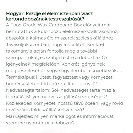
Hogyan kezdje el élelmiszeripari viasz
kartondobozának testreszabását?
A Food Grade Wax Cardboard Box előnyeit már
bemutattuk a különböző élelmiszer-szállításokhoz,
abszolút alkalmas élelmiszerek széles skálájához.
Javasoljuk azonban, hogy a szállított konkrét
rakomány alapján fontolja meg a további
szempontokat, és szabja testre a dobozt az Ön
igényeinek megfelelően. Konkrét igényeinek
megbeszéléséhez vegye figyelembe a következőket:
Terméktípus: Hűtést, fagyasztást vagy környezeti
hőmérsékleten történő szállítást igényel?
Nedvességtartalom: Sok nedvességet tartalmaz a
termék? Milyen nedvességállóság szükséges?
Közlekedési környezet: hosszú távú óceáni vagy rövid
távú szárazföldi szállításról van szó?
Márkajelzés: Milyen márkalogót és információkat
szeretne nyomtatni a dobozra?