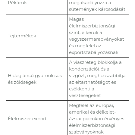
Pékáruk
megakadályozza a
sütemények károsodását
Magas
élelmiszerbiztonsági
szint, elkerüli a
Tejtermékek
vegyszermaradványokat
és megfelel az
exportszabályozásnak
A viaszréteg blokkolja a
kondenzációt és a
Hidegláncú gyümölcsök
vízgőzt, meghosszabbítja
és zöldségek
az eltarthatóságot és
csökkenti a
veszteségeket
Megfelel az európai,
amerikai és délkelet-
Élelmiszer export
ázsiai piacokon érvényes
élelmiszerbiztonsági
szabványoknak