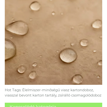
Hot Tags: Élelmiszer-minőségű viasz kartondoboz,
viasszal bevont karton tartály, zsírálló csomagolódoboz