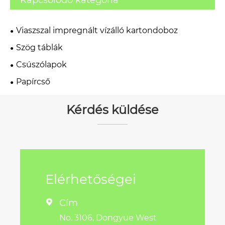
Kapcsolódó kategória
Viaszszal impregnált vízálló kartondoboz
Szög táblák
Csúszólapok
Papírcső
Kérdés küldése
Elérhetőségei
Cím

No. 3106, Dongyue West