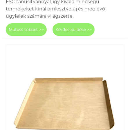
FSC tanúsítvánnyal, így kiváló minőségű
termékeket kínál ömlesztve új és meglévő
ügyfelek számára világszerte.
Mutass többet >>
Kérdés küldése >>