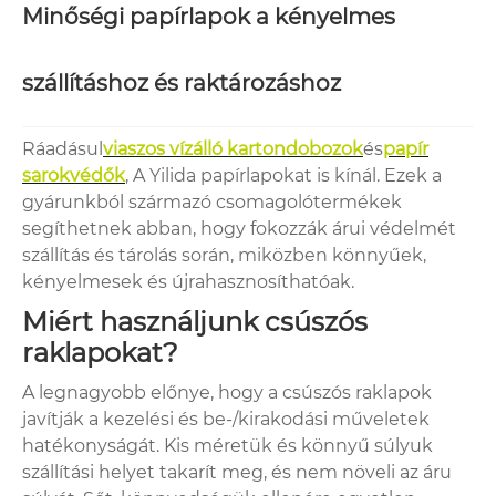
Minőségi papírlapok a kényelmes
szállításhoz és raktározáshoz
Ráadásul
viaszos vízálló kartondobozok
és
papír
sarokvédők
, A Yilida papírlapokat is kínál. Ezek a
gyárunkból származó csomagolótermékek
segíthetnek abban, hogy fokozzák árui védelmét
szállítás és tárolás során, miközben könnyűek,
kényelmesek és újrahasznosíthatóak.
Miért használjunk csúszós
raklapokat?
A legnagyobb előnye, hogy a csúszós raklapok
javítják a kezelési és be-/kirakodási műveletek
hatékonyságát. Kis méretük és könnyű súlyuk
szállítási helyet takarít meg, és nem növeli az áru