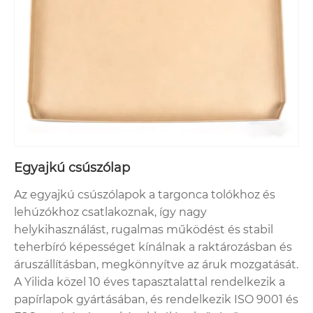
Egyajkú csúszólap
Az egyajkú csúszólapok a targonca tolókhoz és
lehúzókhoz csatlakoznak, így nagy
helykihasználást, rugalmas működést és stabil
teherbíró képességet kínálnak a raktározásban és
áruszállításban, megkönnyítve az áruk mozgatását.
A Yilida közel 10 éves tapasztalattal rendelkezik a
papírlapok gyártásában, és rendelkezik ISO 9001 és