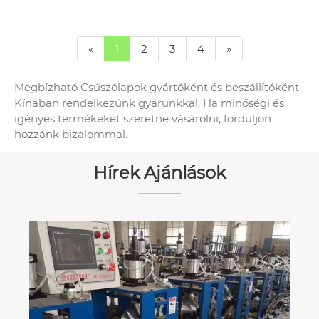
«
1
2
3
4
»
Megbízható Csúszólapok gyártóként és beszállítóként
Kínában rendelkezünk gyárunkkal. Ha minőségi és
igényes termékeket szeretne vásárolni, forduljon
hozzánk bizalommal.
Hírek Ajánlások
A Yilida viasszal átitatott papírdobozai
sikeresen megnyerték a hideglánc-
csomagolási projekt ajánlatát
Mutass többet >>