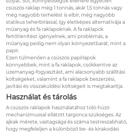
súlyát. Sőt, könnyedségük ellenére egyetlen
csúszós raklap még 1 tonnás, akár 1,5 tonnás vagy
még nagyobb terhelést is elbír, még nagyobb
statikus teherbírással, így életképes alternatívája a
műanyag és fa raklapoknak. A fa raklapok
fertőtlenítést igényelnek, ami problémás, a
műanyag pedig nem olyan környezetbarát, mint a
papír.
Ezen túlmenően a csúszós papírlapok
könnyebbek, mint a fa raklapok, csökkentve az
üzemanyag-fogyasztást, ami alacsonyabb szállítási
költségeket, valamint a fa raklapok beszerzési,
javítási és visszaküldési költségeit is megtakarítja.
Használat és tárolás
A csúszós raklapok használatához toló-húzó
mechanizmussal ellátott targonca szükséges. Az
ajkak mérete, vastagsága és száma testreszabható,
hogy megfeleljen a különböző be- és kirakodási