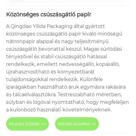
Közönséges csúszásgátló papír
A Qingdao Yilida Packaging által gyártott
közönséges csúszásgátló papír kiváló minőségű
nátronpapír alappal és nagy teljesítményű
csúszásgátló bevonattal készül. Magas súrlódási
tényezővel és stabil csúszásgátló hatással
rendelkezik, emellett nedvességálló, kopásálló,
újrahasznosítható és környezetbarát
tulajdonságokkal rendelkezik. Különféle
iparágakban használható áruk egymásra rakására
és tálcaelválasztókra. Testreszabható méretben,
súlyban és logóval nyomtatható, hogy megfeleljen
a különböző használati követelményeknek.
Mutass többet >>
Kérdés küldése >>