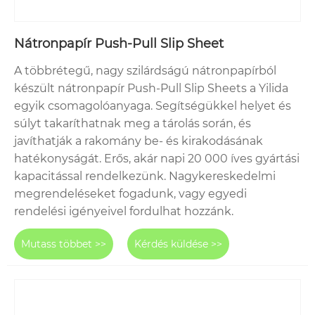
Nátronpapír Push-Pull Slip Sheet
A többrétegű, nagy szilárdságú nátronpapírból
készült nátronpapír Push-Pull Slip Sheets a Yilida
egyik csomagolóanyaga. Segítségükkel helyet és
súlyt takaríthatnak meg a tárolás során, és
javíthatják a rakomány be- és kirakodásának
hatékonyságát. Erős, akár napi 20 000 íves gyártási
kapacitással rendelkezünk. Nagykereskedelmi
megrendeléseket fogadunk, vagy egyedi
rendelési igényeivel fordulhat hozzánk.
Mutass többet >>
Kérdés küldése >>