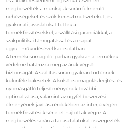
és a külkereskedelmi logisztika. Őszintén
megbeszélték a munkájuk során felmerülő
nehézségeket és szűk keresztmetszeteket, és
gyakorlati javaslatokat tettek a
termékfrissítésekkel, a szállítási garanciákkal, a
szakpolitikai támogatással és a csapat
együttműködésével kapcsolatban.
A termékcsomagoló iparban gyakran a termékek
védelme határozza meg az áruk végső
biztonságát. A szállítás során gyakran történnek
különféle balesetek. A külső csomagolás leejtés- és
nyomásgátló teljesítményének további
optimalizálása, valamint az ügyfél beszerzési
élményének javítása érdekében az interjú végén
termékfrissítési kísérletet hajtottak végre. A
megbeszélés során a tapasztalatokat összegezték