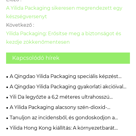
A Yilida Packaging sikeresen megrendezett egy
készségversenyt
Következő :
Yilida Packaging: Erősítse meg a biztonságot és
kezdje zökkenőmentesen
Kapcsolódó hírek
A Qingdao Yilida Packaging speciális képzést
tartott az FSC Supply and Demand Chain
A Qingdao Yilida Packaging gyakorlati akcióival
Management Systemről.
tiszteleg a Kommunista Párt megalapításának
Yili Da legyőzte a 6,2 méteres ultrahosszú
évfordulója előtt
papírcsövek tömeggyártásának kihívását
A Yilida Packaging alacsony szén-dioxid-
kibocsátású, környezetbarát papírszélvédő
Tanuljon az incidensből, és gondoskodjon a
megoldásokat fejleszt
biztonságról
Yilida Hong Kong kiállítás: A környezetbarát
csomagolás felhívja a figyelmet