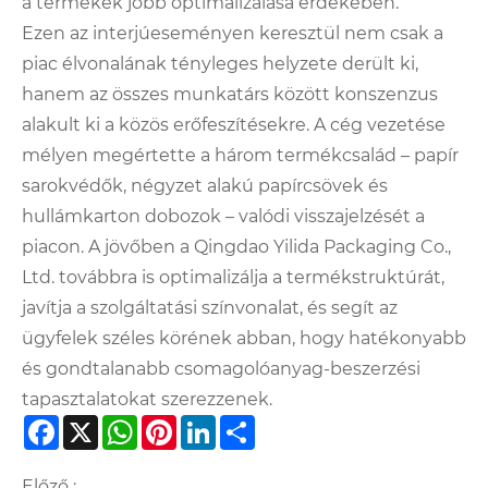
a termékek jobb optimalizálása érdekében.
Ezen az interjúeseményen keresztül nem csak a
piac élvonalának tényleges helyzete derült ki,
hanem az összes munkatárs között konszenzus
alakult ki a közös erőfeszítésekre. A cég vezetése
mélyen megértette a három termékcsalád – papír
sarokvédők, négyzet alakú papírcsövek és
hullámkarton dobozok – valódi visszajelzését a
piacon. A jövőben a Qingdao Yilida Packaging Co.,
Ltd. továbbra is optimalizálja a termékstruktúrát,
javítja a szolgáltatási színvonalat, és segít az
ügyfelek széles körének abban, hogy hatékonyabb
és gondtalanabb csomagolóanyag-beszerzési
tapasztalatokat szerezzenek.
Facebook
X
WhatsApp
Pinterest
LinkedIn
Share
Előző :