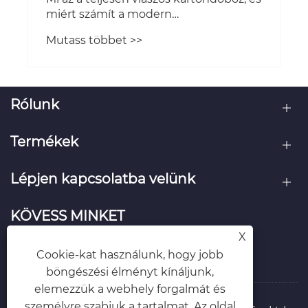
miért számít a modern
csomagolásnak?
Mutass többet >>
Rólunk
Termékek
Lépjen kapcsolatba velünk
KÖVESS MINKET
X
Cookie-kat használunk, hogy jobb
böngészési élményt kínáljunk,
elemezzük a webhely forgalmát és
személyre szabjuk a tartalmat. Az oldal