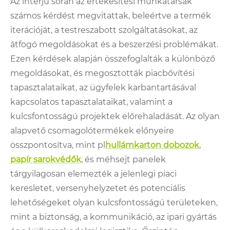
Az interjú során az értékesítési munkatársak
számos kérdést megvitattak, beleértve a termék
iterációját, a testreszabott szolgáltatásokat, az
átfogó megoldásokat és a beszerzési problémákat.
Ezen kérdések alapján összefoglalták a különböző
megoldásokat, és megosztották piacbővítési
tapasztalataikat, az ügyfelek karbantartásával
kapcsolatos tapasztalataikat, valamint a
kulcsfontosságú projektek előrehaladását. Az olyan
alapvető csomagolótermékek előnyeire
összpontosítva, mint pl
hullámkarton dobozok
,
papír sarokvédők
, és méhsejt panelek
tárgyilagosan elemezték a jelenlegi piaci
keresletet, versenyhelyzetet és potenciális
lehetőségeket olyan kulcsfontosságú területeken,
mint a biztonság, a kommunikáció, az ipari gyártás