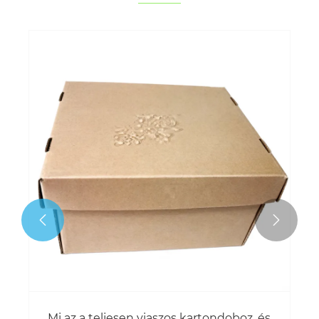


Mi az a teljesen viaszos kartondoboz, és